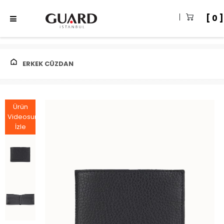
0
ERKEK CÜZDAN
Ürün
Videosunu
İzle