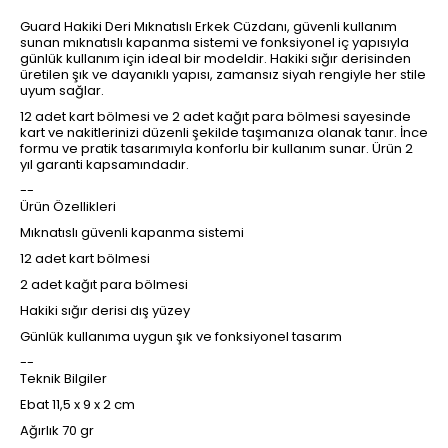
Guard Hakiki Deri Mıknatıslı Erkek Cüzdanı, güvenli kullanım
sunan mıknatıslı kapanma sistemi ve fonksiyonel iç yapısıyla
günlük kullanım için ideal bir modeldir. Hakiki sığır derisinden
üretilen şık ve dayanıklı yapısı, zamansız siyah rengiyle her stile
uyum sağlar.
12 adet kart bölmesi ve 2 adet kağıt para bölmesi sayesinde
kart ve nakitlerinizi düzenli şekilde taşımanıza olanak tanır. İnce
formu ve pratik tasarımıyla konforlu bir kullanım sunar. Ürün 2
yıl garanti kapsamındadır.
--
Ürün Özellikleri
Mıknatıslı güvenli kapanma sistemi
12 adet kart bölmesi
2 adet kağıt para bölmesi
Hakiki sığır derisi dış yüzey
Günlük kullanıma uygun şık ve fonksiyonel tasarım
--
Teknik Bilgiler
Ebat 11,5 x 9 x 2 cm
Ağırlık 70 gr