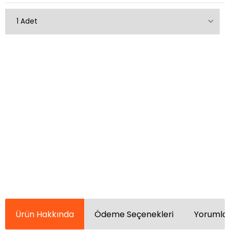
Ürün Hakkında
Ödeme Seçenekleri
Yorumlar