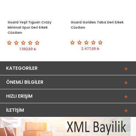
Guard Yeşil Tiguan Crazy
Guard Goldies Taba Deri Erkek
G
Minimal Spor Deri Erkek
Cüzdanı
Ç
Cüzdanı
C
2.477,00 ₺
1.392,50 ₺
KATEGORILER
ÖNEMLI BILGILER
HIZLI ERIŞIM
İLETIŞIM