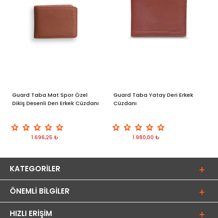
Guard Taba Mat Spor Özel
Guard Taba Yatay Deri Erkek
G
Dikiş Desenli Deri Erkek Cüzdanı
Cüzdanı
P
1.696,25 ₺
1.980,00 ₺
KATEGORILER
ÖNEMLI BILGILER
HIZLI ERIŞIM