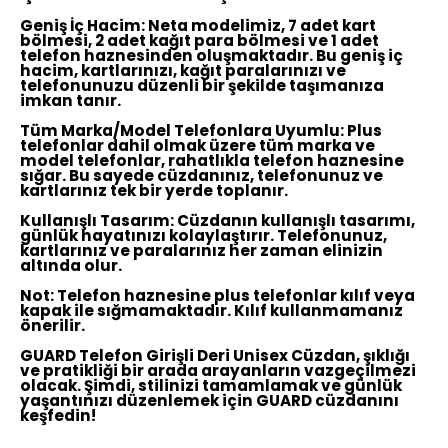
Geniş İç Hacim:
Neta modelimiz, 7 adet kart
bölmesi, 2 adet kağıt para bölmesi ve 1 adet
telefon haznesinden oluşmaktadır. Bu geniş iç
hacim, kartlarınızı, kağıt paralarınızı ve
telefonunuzu düzenli bir şekilde taşımanıza
imkan tanır.
Tüm Marka/Model Telefonlara Uyumlu:
Plus
telefonlar dahil olmak üzere tüm marka ve
model telefonlar, rahatlıkla telefon haznesine
sığar. Bu sayede cüzdanınız, telefonunuz ve
kartlarınız tek bir yerde toplanır.
Kullanışlı Tasarım:
Cüzdanın kullanışlı tasarımı,
günlük hayatınızı kolaylaştırır. Telefonunuz,
kartlarınız ve paralarınız her zaman elinizin
altında olur.
Not:
Telefon haznesine plus telefonlar kılıf veya
kapak ile sığmamaktadır. Kılıf kullanmamanız
önerilir.
GUARD Telefon Girişli Deri Unisex Cüzdan, şıklığı
ve pratikliği bir arada arayanların vazgeçilmezi
olacak. Şimdi, stilinizi tamamlamak ve günlük
yaşantınızı düzenlemek için GUARD cüzdanını
keşfedin!