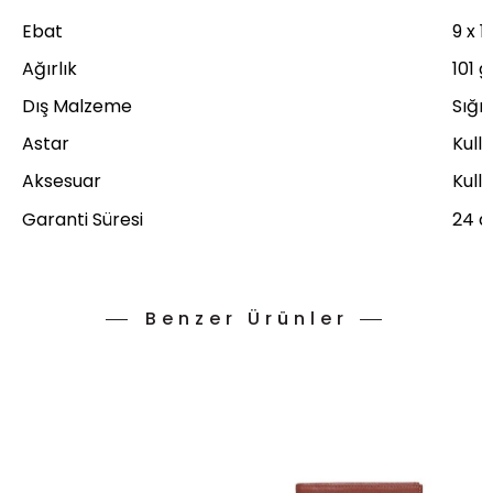
Ebat
9 x 1
Ağırlık
101 g
Dış Malzeme
Sığır
Astar
Kull
Aksesuar
Kull
Garanti Süresi
24 a
Benzer Ürünler