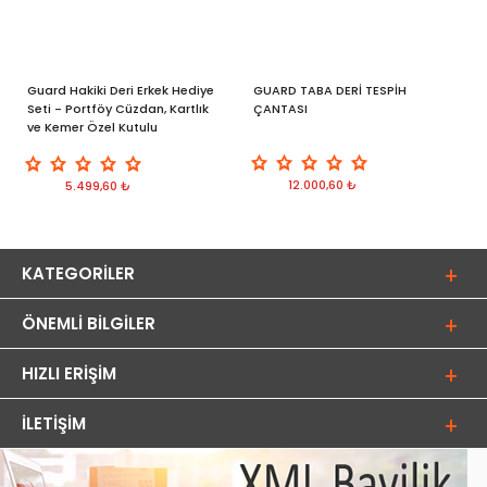
Guard Hakiki Deri Erkek Hediye
GUARD TABA DERİ TESPİH
Seti - Portföy Cüzdan, Kartlık
ÇANTASI
ve Kemer Özel Kutulu
12.000,60 ₺
5.499,60 ₺
KATEGORILER
ÖNEMLI BILGILER
HIZLI ERIŞIM
İLETIŞIM