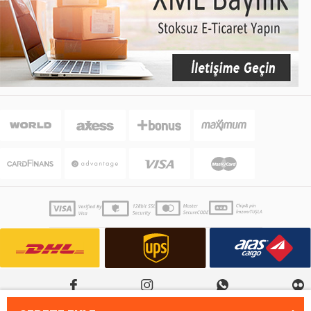
Copyrights © 2018 guardleather.com tüm hakları saklıdır.