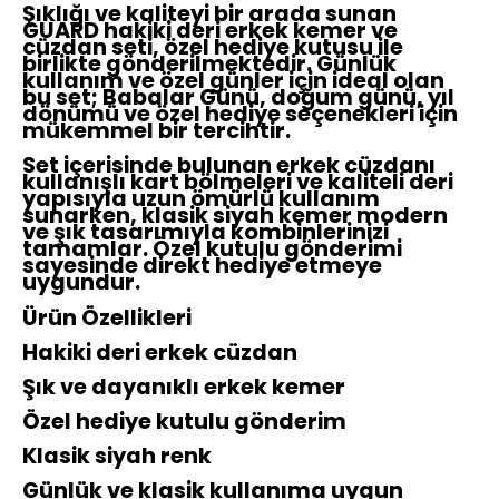
Şıklığı ve kaliteyi bir arada sunan
GUARD hakiki deri erkek kemer ve
cüzdan seti, özel hediye kutusu ile
birlikte gönderilmektedir. Günlük
kullanım ve özel günler için ideal olan
bu set; Babalar Günü, doğum günü, yıl
dönümü ve özel hediye seçenekleri için
mükemmel bir tercihtir.
Set içerisinde bulunan erkek cüzdanı
kullanışlı kart bölmeleri ve kaliteli deri
yapısıyla uzun ömürlü kullanım
sunarken, klasik siyah kemer modern
ve şık tasarımıyla kombinlerinizi
tamamlar. Özel kutulu gönderimi
sayesinde direkt hediye etmeye
uygundur.
Ürün Özellikleri
Hakiki deri erkek cüzdan
Şık ve dayanıklı erkek kemer
Özel hediye kutulu gönderim
Klasik siyah renk
Günlük ve klasik kullanıma uygun