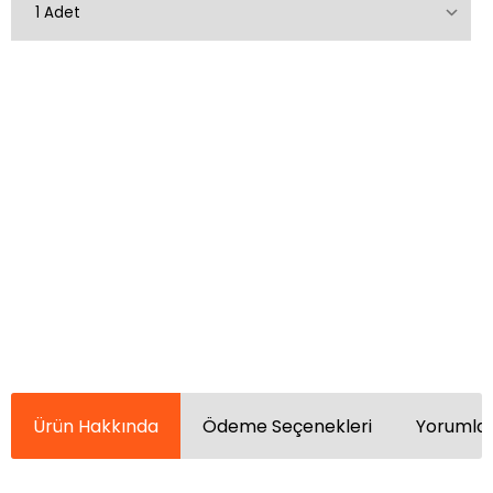
Ürün Hakkında
Ödeme Seçenekleri
Yorumlar