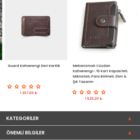
Guard Kahverengi Deri Kartlık
Mekanizmalı Cüzdan
G
Kahverengi– 10 Kart Kapasiteli,
H
Mıknatıslı, Para Bölmeli, Slim &
Şık Tasarım
1.357,50 ₺
1.525,20 ₺
KATEGORILER
ÖNEMLI BILGILER