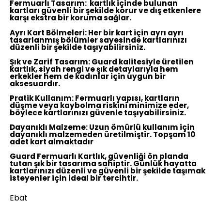
Fermuarlı Tasarım:
kartlık içinde bulunan
kartları güvenli bir şekilde korur ve dış etkenlere
karşı ekstra bir koruma sağlar.
Ayrı Kart Bölmeleri:
Her bir kart için ayrı ayrı
tasarlanmış bölümler sayesinde kartlarınızı
düzenli bir şekilde taşıyabilirsiniz.
Şık ve Zarif Tasarım:
Guard kalitesiyle üretilen
kartlık, siyah rengi ve şık detaylarıyla hem
erkekler hem de kadınlar için uygun bir
aksesuardır.
Pratik Kullanım:
Fermuarlı yapısı, kartların
düşme veya kaybolma riskini minimize eder,
böylece kartlarınızı güvenle taşıyabilirsiniz.
Dayanıklı Malzeme:
Uzun ömürlü kullanım için
dayanıklı malzemeden üretilmiştir. Topşam 10
adet kart almaktadır
Guard Fermuarlı Kartlık, güvenliği ön planda
tutan şık bir tasarıma sahiptir. Günlük hayatta
kartlarınızı düzenli ve güvenli bir şekilde taşımak
isteyenler için ideal bir tercihtir.
Ebat