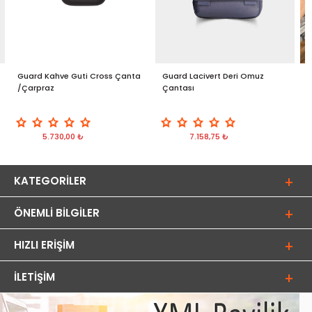
Guard Kahve Guti Cross Çanta
Guard Lacivert Deri Omuz
G
/Çarpraz
Çantası
Ç
5.730,00 ₺
7.158,75 ₺
KATEGORILER
ÖNEMLI BILGILER
HIZLI ERIŞIM
İLETIŞIM