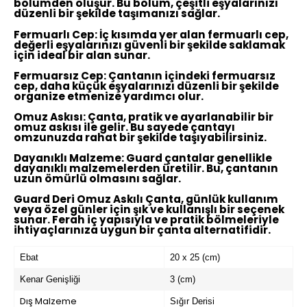
bölümden oluşur. Bu bölüm, çeşitli eşyalarınızı
düzenli bir şekilde taşımanızı sağlar.
Fermuarlı Cep:
İç kısımda yer alan fermuarlı cep,
değerli eşyalarınızı güvenli bir şekilde saklamak
için ideal bir alan sunar.
Fermuarsız Cep:
Çantanın içindeki fermuarsız
cep, daha küçük eşyalarınızı düzenli bir şekilde
organize etmenize yardımcı olur.
Omuz Askısı:
Çanta, pratik ve ayarlanabilir bir
omuz askısı ile gelir. Bu sayede çantayı
omzunuzda rahat bir şekilde taşıyabilirsiniz.
Dayanıklı Malzeme:
Guard çantalar genellikle
dayanıklı malzemelerden üretilir. Bu, çantanın
uzun ömürlü olmasını sağlar.
Guard Deri Omuz Askılı Çanta, günlük kullanım
veya özel günler için şık ve kullanışlı bir seçenek
sunar. Ferah iç yapısıyla ve pratik bölmeleriyle
ihtiyaçlarınıza uygun bir çanta alternatifidir.
Ebat
20 x 25 (cm)
Kenar Genişliği
3 (cm)
Dış Malzeme
Sığır Derisi