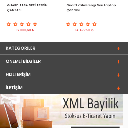
GUARD TABA DERİ TESPİH
Guard Kahverengi Deri Laptop
G
ÇANTASI
Çantası
C
12.000,60 ₺
14.477,50 ₺
KATEGORILER
ÖNEMLI BILGILER
HIZLI ERIŞIM
İLETIŞIM