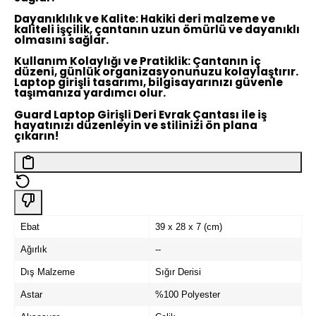
Dayanıklılık ve Kalite:
Hakiki deri malzeme ve
kaliteli işçilik, çantanın uzun ömürlü ve dayanıklı
olmasını sağlar.
Kullanım Kolaylığı ve Pratiklik:
Çantanın iç
düzeni, günlük organizasyonunuzu kolaylaştırır.
Laptop girişli tasarımı, bilgisayarınızı güvenle
taşımanıza yardımcı olur.
Guard Laptop Girişli Deri Evrak Çantası ile iş
hayatınızı düzenleyin ve stilinizi ön plana
çıkarın!
Ebat
39 x 28 x 7 (cm)
Ağırlık
--
Dış Malzeme
Sığır Derisi
Astar
%100 Polyester