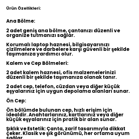
Ürün Özellikleri:
Ana Bölme:
2 adet geniş ana bölme, çantanızı düzenli ve
organize tutmanızı sağlar.
Korumalı laptop haznesi, bilgisayarınızı
çizilmelere ve darbelere karşı güvenli bir şekilde
taşımanıza yardımcı olur.
Kalem ve Cep Bölmeleri:
2 adet kalem haznesi, ofis malzemelerinizi
düzenli bir şekilde taşımanıza olanak tanır.
2 adet cep, telefon, cüzdan veya diğer küçük
eşyalarınız için uygun depolama alanları sunar.
Ön Cep:
Ön bölümde bulunan cep, hızlı erişim için
idealdir. Anahtarlarınız, kartlarınız veya diğer
küçük eşyalarınız için pratik bir alan sunar.
Şıklık ve Estetik:
Çanta, zarif tasarımıyla dikkat
çeker. Klasik ve şık görünümü, her ortama uyum
sağlar.