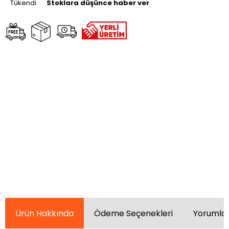
Tükendi
Stoklara düşünce haber ver
Ürün Hakkında
Ödeme Seçenekleri
Yorumlar