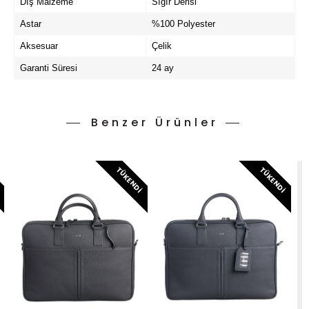
Dış Malzeme
Sığır Derisi
Astar
%100 Polyester
Aksesuar
Çelik
Garanti Süresi
24 ay
Benzer Ürünler
I
TÜKENDI
TÜKENDI