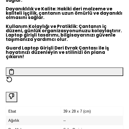
sağlar.
Dayanıklılık ve Kalite:
Hakiki deri malzeme ve
kaliteli işçilik, çantanın uzun ömürlü ve dayanıklı
olmasını sağlar.
Kullanım Kolaylığı ve Pratiklik:
Çantanın iç
düzeni, günlük organizasyonunuzu kolaylaştırır.
Laptop girişli tasarımı, bilgisayarınızı güvenle
taşımanıza yardımcı olur.
Guard Laptop Girişli Deri Evrak Çantası ile iş
hayatınızı düzenleyin ve stilinizi ön plana
çıkarın!
Ebat
39 x 28 x 7 (cm)
Ağırlık
--