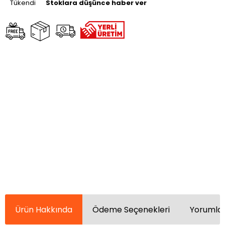
Tükendi
Stoklara düşünce haber ver
Ürün Hakkında
Ödeme Seçenekleri
Yorumlar