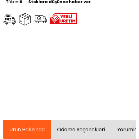
Tükendi
Stoklara düşünce haber ver
Ürün Hakkında
Ödeme Seçenekleri
Yorumlar