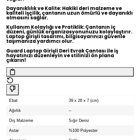
Dayanıklılık ve Kalite:
Hakiki deri malzeme ve
kaliteli işçilik, çantanın uzun ömürlü ve dayanıklı
olmasını sağlar.
Kullanım Kolaylığı ve Pratiklik:
Çantanın iç
düzeni, günlük organizasyonunuzu kolaylaştırır.
Laptop girişli tasarımı, bilgisayarınızı güvenle
taşımanıza yardımcı olur.
Guard Laptop Girişli Deri Evrak Çantası ile iş
hayatınızı düzenleyin ve stilinizi ön plana
çıkarın!
Ebat
39 x 28 x 7 (cm)
Ağırlık
--
Dış Malzeme
Sığır Derisi
Astar
%100 Polyester