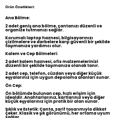
Ürün Özellikleri:
Ana Bölme:
2 adet geniş ana bölme, çantanızı düzenli ve
organize tutmanızı sağlar.
Korumalı laptop haznesi, bilgisayarınızı
çizilmelere ve darbelere karşı güvenli bir şekilde
taşımanıza yardımcı olur.
Kalem ve Cep Bölmeleri:
2 adet kalem haznesi, ofis malzemelerinizi
düzenli bir şekilde taşımanıza olanak tanır.
2 adet cep, telefon, cüzdan veya diğer küçük
eşyalarınız için uygun depolama alanları sunar.
Ön Cep:
Ön bölümde bulunan cep, hızlı erişim için
idealdir. Anahtarlarınız, kartlarınız veya diğer
küçük eşyalarınız için pratik bir alan sunar.
Şıklık ve Estetik:
Çanta, zarif tasarımıyla dikkat
çeker. Klasik ve şık görünümü, her ortama uyum
sağlar.