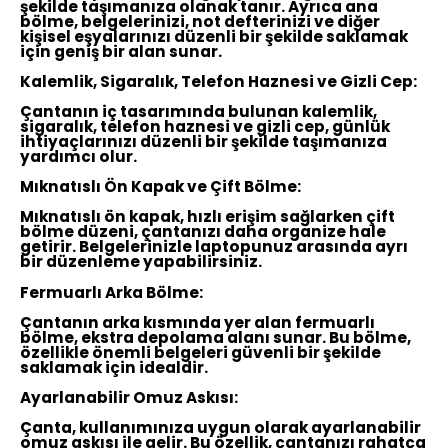
şekilde taşımanıza olanak tanır. Ayrıca ana
bölme, belgelerinizi, not defterinizi ve diğer
kişisel eşyalarınızı düzenli bir şekilde saklamak
için geniş bir alan sunar.
Kalemlik, Sigaralık, Telefon Haznesi ve Gizli Cep:
Çantanın iç tasarımında bulunan kalemlik,
sigaralık, telefon haznesi ve gizli cep, günlük
ihtiyaçlarınızı düzenli bir şekilde taşımanıza
yardımcı olur.
Mıknatıslı Ön Kapak ve Çift Bölme:
Mıknatıslı ön kapak, hızlı erişim sağlarken çift
bölme düzeni, çantanızı daha organize hale
getirir. Belgelerinizle laptopunuz arasında ayrı
bir düzenleme yapabilirsiniz.
Fermuarlı Arka Bölme:
Çantanın arka kısmında yer alan fermuarlı
bölme, ekstra depolama alanı sunar. Bu bölme,
özellikle önemli belgeleri güvenli bir şekilde
saklamak için idealdir.
Ayarlanabilir Omuz Askısı:
Çanta, kullanımınıza uygun olarak ayarlanabilir
omuz askısı ile gelir. Bu özellik, çantanızı rahatça