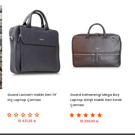
Guard Lacivert Hakiki Deri 14'
Guard Kahverengi Mega Boy
G
inç Laptop Çantası
Laptop Girişli Hakiki Deri Evrak
B
Çantası
10.421,25 ₺
18.300,00 ₺