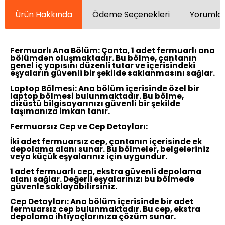
Ürün Hakkında
Ödeme Seçenekleri
Yorumlar
Fermuarlı Ana Bölüm:
Çanta, 1 adet fermuarlı ana
bölümden oluşmaktadır. Bu bölme, çantanın
genel iç yapısını düzenli tutar ve içerisindeki
eşyaların güvenli bir şekilde saklanmasını sağlar.
Laptop Bölmesi:
Ana bölüm içerisinde özel bir
laptop bölmesi bulunmaktadır. Bu bölme,
dizüstü bilgisayarınızı güvenli bir şekilde
taşımanıza imkan tanır.
Fermuarsız Cep ve Cep Detayları:
İki adet fermuarsız cep, çantanın içerisinde ek
depolama alanı sunar. Bu bölmeler, belgeleriniz
veya küçük eşyalarınız için uygundur.
1 adet fermuarlı cep, ekstra güvenli depolama
alanı sağlar. Değerli eşyalarınızı bu bölmede
güvenle saklayabilirsiniz.
Cep Detayları:
Ana bölüm içerisinde bir adet
fermuarsız cep bulunmaktadır. Bu cep, ekstra
depolama ihtiyaçlarınıza çözüm sunar.