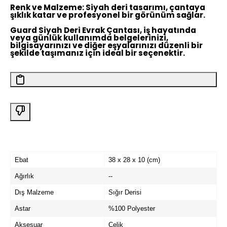
Renk ve Malzeme:
Siyah deri tasarımı, çantaya
şıklık katar ve profesyonel bir görünüm sağlar.
Guard Siyah Deri Evrak Çantası, iş hayatında
veya günlük kullanımda belgelerinizi,
bilgisayarınızı ve diğer eşyalarınızı düzenli bir
şekilde taşımanız için ideal bir seçenektir.
Ebat
38 x 28 x 10 (cm)
Ağırlık
--
Dış Malzeme
Sığır Derisi
Astar
%100 Polyester
Aksesuar
Çelik