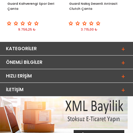
Guard Kahverengi Spor Deri
Guard Nakış Desenli Antrasit
G
Çanta
Clutch Çanta
D
9.756,25 ₺
3.715,00 ₺
KATEGORILER
ÖNEMLI BILGILER
HIZLI ERIŞIM
İLETIŞIM