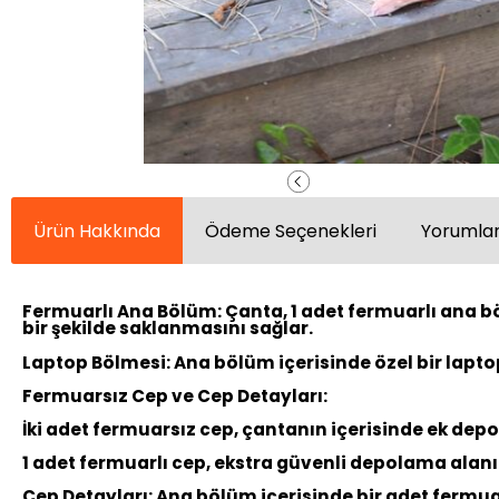
Ürün Hakkında
Ödeme Seçenekleri
Yorumlar
Fermuarlı Ana Bölüm:
Çanta, 1 adet fermuarlı ana b
bir şekilde saklanmasını sağlar.
Laptop Bölmesi:
Ana bölüm içerisinde özel bir lapto
Fermuarsız Cep ve Cep Detayları:
İki adet fermuarsız cep, çantanın içerisinde ek dep
1 adet fermuarlı cep, ekstra güvenli depolama alanı 
Cep Detayları:
Ana bölüm içerisinde bir adet fermu