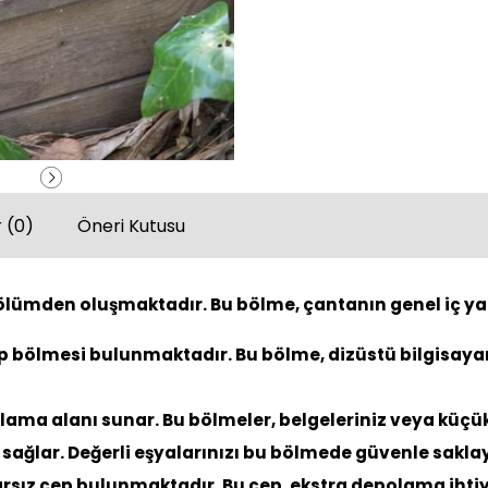
 (0)
Öneri Kutusu
ölümden oluşmaktadır. Bu bölme, çantanın genel iç yapı
p bölmesi bulunmaktadır. Bu bölme, dizüstü bilgisayarı
olama alanı sunar. Bu bölmeler, belgeleriniz veya küçük
sağlar. Değerli eşyalarınızı bu bölmede güvenle saklay
arsız cep bulunmaktadır. Bu cep, ekstra depolama ihti