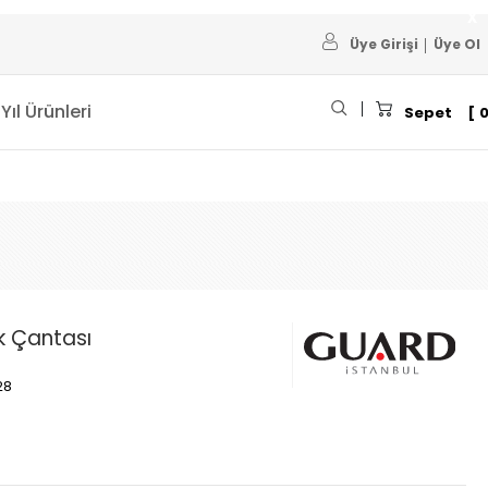
Üye Girişi
Üye Ol
 Yıl Ürünleri
Sepet
k Çantası
28