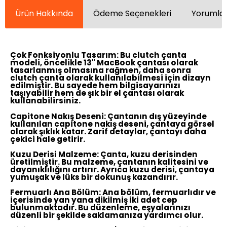
Ürün Hakkında
Ödeme Seçenekleri
Yorumlar
Çok Fonksiyonlu Tasarım:
Bu clutch çanta
modeli, öncelikle 13" MacBook çantası olarak
tasarlanmış olmasına rağmen, daha sonra
clutch çanta olarak kullanılabilmesi için dizayn
edilmiştir. Bu sayede hem bilgisayarınızı
taşıyabilir hem de şık bir el çantası olarak
kullanabilirsiniz.
Capitone Nakış Deseni:
Çantanın dış yüzeyinde
kullanılan capitone nakış deseni, çantaya görsel
olarak şıklık katar. Zarif detaylar, çantayı daha
çekici hale getirir.
Kuzu Derisi Malzeme:
Çanta, kuzu derisinden
üretilmiştir. Bu malzeme, çantanın kalitesini ve
dayanıklılığını artırır. Ayrıca kuzu derisi, çantaya
yumuşak ve lüks bir dokunuş kazandırır.
Fermuarlı Ana Bölüm:
Ana bölüm, fermuarlıdır ve
içerisinde yan yana dikilmiş iki adet cep
bulunmaktadır. Bu düzenleme, eşyalarınızı
düzenli bir şekilde saklamanıza yardımcı olur.