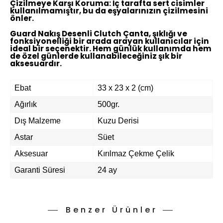
Çizilmeye Karşı Koruma:
İç tarafta sert cisimler
kullanılmamıştır, bu da eşyalarınızın çizilmesini
önler.
Guard Nakış Desenli Clutch Çanta, şıklığı ve
fonksiyonelliği bir arada arayan kullanıcılar için
ideal bir seçenektir. Hem günlük kullanımda hem
de özel günlerde kullanabileceğiniz şık bir
aksesuardır.
Ebat
33 x 23 x 2 (cm)
Ağırlık
500gr.
Dış Malzeme
Kuzu Derisi
Astar
Süet
Aksesuar
Kırılmaz Çekme Çelik
Garanti Süresi
24 ay
Benzer Ürünler