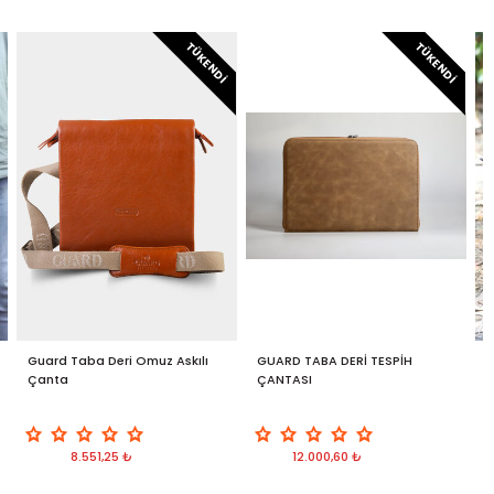
TÜKENDI
TÜKENDI
Guard Taba Deri Omuz Askılı
GUARD TABA DERİ TESPİH
G
Çanta
ÇANTASI
D
8.551,25 ₺
12.000,60 ₺