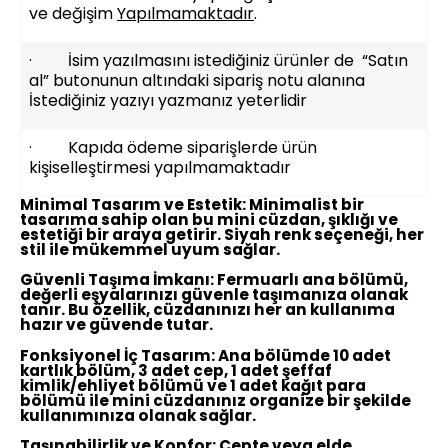
ve değişim
Yapılmamaktadır
.
· İsim yazılmasını istediğiniz ürünler de “Satın
al” butonunun altındaki sipariş notu alanına
İstediğiniz yazıyı yazmanız yeterlidir
· Kapıda ödeme siparişlerde ürün
kişiselleştirmesi yapılmamaktadır
Minimal Tasarım ve Estetik:
Minimalist bir
tasarıma sahip olan bu mini cüzdan, şıklığı ve
estetiği bir araya getirir. Siyah renk seçeneği, her
stil ile mükemmel uyum sağlar.
Güvenli Taşıma İmkanı:
Fermuarlı ana bölümü,
değerli eşyalarınızı güvenle taşımanıza olanak
tanır. Bu özellik, cüzdanınızı her an kullanıma
hazır ve güvende tutar.
Fonksiyonel İç Tasarım:
Ana bölümde 10 adet
kartlık bölüm, 3 adet cep, 1 adet şeffaf
kimlik/ehliyet bölümü ve 1 adet kağıt para
bölümü ile mini cüzdanınız organize bir şekilde
kullanımınıza olanak sağlar.
Taşınabilirlik ve Konfor:
Cepte veya elde