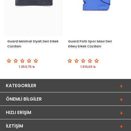
Guard Minimal Siyah Deri Erkek
Guard Patlı Spor Mavi Deri
G
Cüzdanı
Dikey Erkek Cüzdanı
E
A
1.353,75 ₺
1.610,00 ₺
KATEGORILER
ÖNEMLI BILGILER
HIZLI ERIŞIM
İLETIŞIM