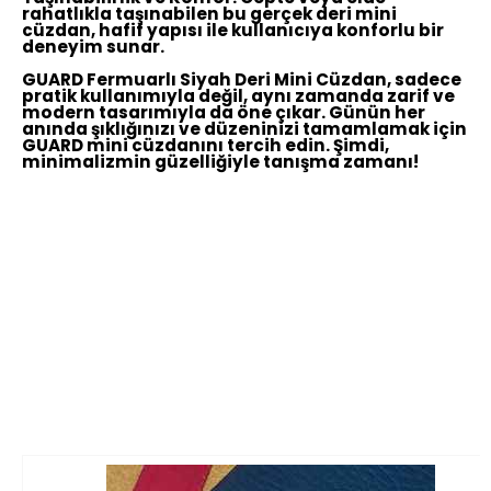
rahatlıkla taşınabilen bu gerçek deri mini
cüzdan, hafif yapısı ile kullanıcıya konforlu bir
deneyim sunar.
GUARD Fermuarlı Siyah Deri Mini Cüzdan, sadece
pratik kullanımıyla değil, aynı zamanda zarif ve
modern tasarımıyla da öne çıkar. Günün her
anında şıklığınızı ve düzeninizi tamamlamak için
GUARD mini cüzdanını tercih edin. Şimdi,
minimalizmin güzelliğiyle tanışma zamanı!