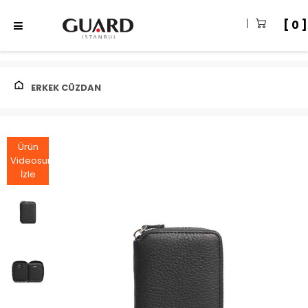
0
ERKEK CÜZDAN
Ürün
Videosunu
İzle