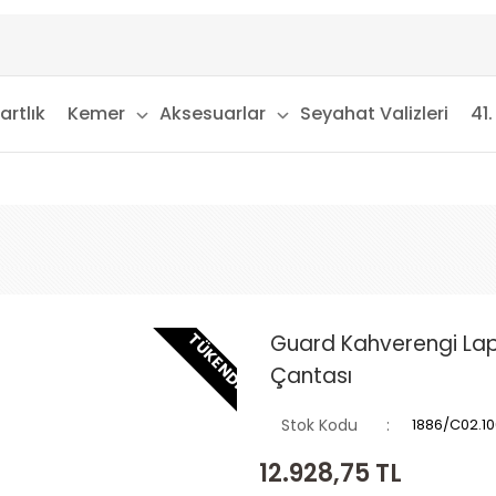
artlık
Kemer
Aksesuarlar
Seyahat Valizleri
41.
TÜKENDI
Guard Kahverengi Lapt
Çantası
Stok Kodu
1886/C02.1
12.928,75
TL