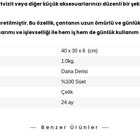
vizit veya diğer küçük aksesuarlarınızı düzenli bir şek
retilmiştir. Bu özellik, çantanın uzun ömürlü ve günlü
sarımı ve işlevselliği ile hem iş hem de günlük kullanım 
40 x 30 x 6 (cm)
1.0kg.
Dana Derisi
%100 Süet
Çelik
24 ay
Benzer Ürünler