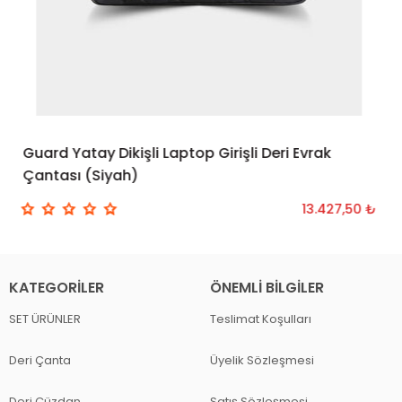
Guard Yatay Dikişli Laptop Girişli Deri Evrak
SEPETE EKLE
Çantası (Siyah)
13.427,50 ₺
KATEGORILER
ÖNEMLI BILGILER
SET ÜRÜNLER
Teslimat Koşulları
Deri Çanta
Üyelik Sözleşmesi
Deri Cüzdan
Satış Sözleşmesi