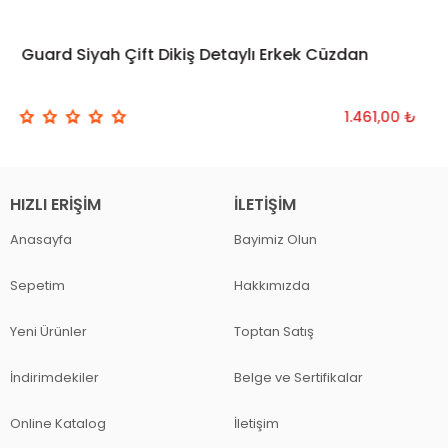
Guard Siyah Çift Dikiş Detaylı Erkek Cüzdan
SEPETE EKLE
1.461,00 ₺
HIZLI ERIŞIM
İLETIŞIM
Anasayfa
Bayimiz Olun
Sepetim
Hakkımızda
Yeni Ürünler
Toptan Satış
İndirimdekiler
Belge ve Sertifikalar
Online Katalog
İletişim