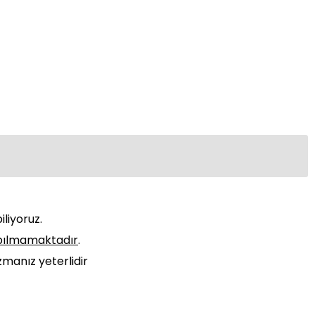
liyoruz.
pılmamaktadır
.
zmanız yeterlidir