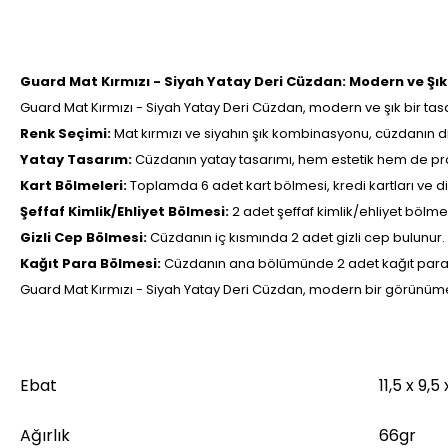
Guard Mat Kırmızı - Siyah Yatay Deri Cüzdan: Modern ve Şı
Guard Mat Kırmızı - Siyah Yatay Deri Cüzdan, modern ve şık bir tasarı
Renk Seçimi:
Mat kırmızı ve siyahın şık kombinasyonu, cüzdanın di
Yatay Tasarım:
Cüzdanın yatay tasarımı, hem estetik hem de prati
Kart Bölmeleri:
Toplamda 6 adet kart bölmesi, kredi kartları ve diğ
Şeffaf Kimlik/Ehliyet Bölmesi:
2 adet şeffaf kimlik/ehliyet bölme
Gizli Cep Bölmesi:
Cüzdanın iç kısmında 2 adet gizli cep bulunur. 
Kağıt Para Bölmesi:
Cüzdanın ana bölümünde 2 adet kağıt para bö
Guard Mat Kırmızı - Siyah Yatay Deri Cüzdan, modern bir görünüme sah
Ebat
11,5 x 9,5
Ağırlık
66gr