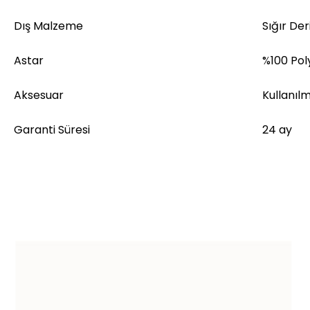
Dış Malzeme
Sığır Deri
Astar
%100 Pol
Aksesuar
Kullanıl
Garanti Süresi
24 ay