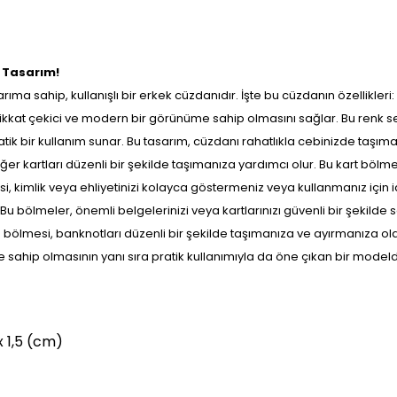
k Tasarım!
ma sahip, kullanışlı bir erkek cüzdanıdır. İşte bu cüzdanın özellikleri:
kkat çekici ve modern bir görünüme sahip olmasını sağlar. Bu renk seç
k bir kullanım sunar. Bu tasarım, cüzdanı rahatlıkla cebinizde taşıma
er kartları düzenli bir şekilde taşımanıza yardımcı olur. Bu kart bölme
si, kimlik veya ehliyetinizi kolayca göstermeniz veya kullanmanız için i
Bu bölmeler, önemli belgelerinizi veya kartlarınızı güvenli bir şekilde
lmesi, banknotları düzenli bir şekilde taşımanıza ve ayırmanıza ola
ip olmasının yanı sıra pratik kullanımıyla da öne çıkan bir modeldir. Şı
 x 1,5 (cm)