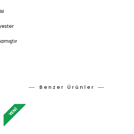
si
yester
mamıştır
Benzer Ürünler
YENI