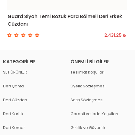
Guard Siyah Temi Bozuk Para Bölmeli Deri Erkek
SEPETE EKLE
Cüzdanı
2.431,25 ₺
KATEGORILER
ÖNEMLI BILGILER
SET ÜRÜNLER
Teslimat Koşulları
Deri Çanta
Üyelik Sözleşmesi
Deri Cüzdan
Satış Sözleşmesi
Deri Kartlık
Garanti ve İade Koşulları
Deri Kemer
Gizlilik ve Güvenlik