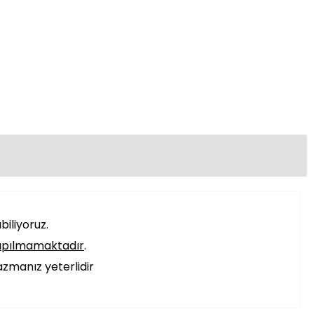
iliyoruz.
apılmamaktadır
.
azmanız yeterlidir