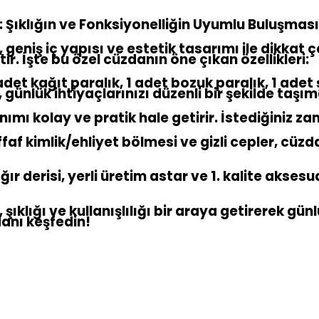
 Şıklığın ve Fonksiyonelliğin Uyumlu Buluşması
eniş iç yapısı ve estetik tasarımı ile dikkat çek
tir. İşte bu özel cüzdanın öne çıkan özellikleri:
 kağıt paralık, 1 adet bozuk paralık, 1 adet şe
, günlük ihtiyaçlarınızı düzenli bir şekilde taşı
ımı kolay ve pratik hale getirir. İstediğiniz za
ffaf kimlik/ehliyet bölmesi ve gizli cepler, cüzda
ığır derisi, yerli üretim astar ve 1. kalite akse
şıklığı ve kullanışlılığı bir araya getirerek gü
danı keşfedin!