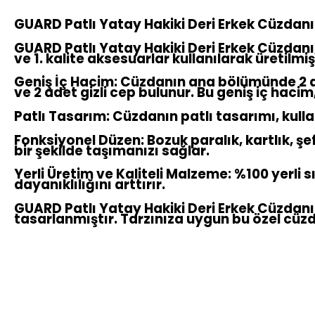
GUARD Patlı Yatay Hakiki Deri Erkek Cüzdanı:
GUARD Patlı Yatay Hakiki Deri Erkek Cüzdanı, g
ve 1. kalite aksesuarlar kullanılarak üretilmiş
Geniş İç Hacim:
Cüzdanın ana bölümünde 2 adet
ve 2 adet gizli cep bulunur. Bu geniş iç hacim
Patlı Tasarım:
Cüzdanın patlı tasarımı, kullan
Fonksiyonel Düzen:
Bozuk paralık, kartlık, şe
bir şekilde taşımanızı sağlar.
Yerli Üretim ve Kaliteli Malzeme:
%100 yerli s
dayanıklılığını arttırır.
GUARD Patlı Yatay Hakiki Deri Erkek Cüzdanı, 
tasarlanmıştır. Tarzınıza uygun bu özel cüz