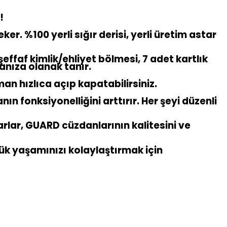
!
er. %100 yerli sığır derisi, yerli üretim astar
ffaf kimlik/ehliyet bölmesi, 7 adet kartlık
manıza olanak tanır.
man hızlıca açıp kapatabilirsiniz.
nın fonksiyonelliğini arttırır. Her şeyi düzenli
suarlar, GUARD cüzdanlarının kalitesini ve
nlük yaşamınızı kolaylaştırmak için