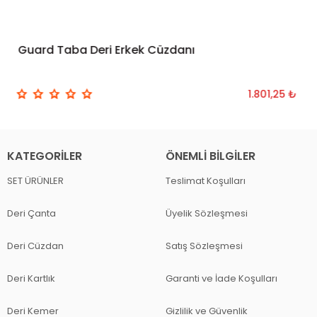
Guard Taba Deri Erkek Cüzdanı
SEPETE EKLE
1.801,25 ₺
KATEGORILER
ÖNEMLI BILGILER
SET ÜRÜNLER
Teslimat Koşulları
Deri Çanta
Üyelik Sözleşmesi
Deri Cüzdan
Satış Sözleşmesi
Deri Kartlık
Garanti ve İade Koşulları
Deri Kemer
Gizlilik ve Güvenlik