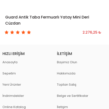
Guard Antik Taba Fermuarlı Yatay Mini Deri
SEPETE EKLE
Cüzdan
2.276,25 ₺
HIZLI ERIŞIM
İLETIŞIM
Anasayfa
Bayimiz Olun
Sepetim
Hakkımızda
Yeni Ürünler
Toptan Satış
İndirimdekiler
Belge ve Sertifikalar
Online Katalog
İletişim