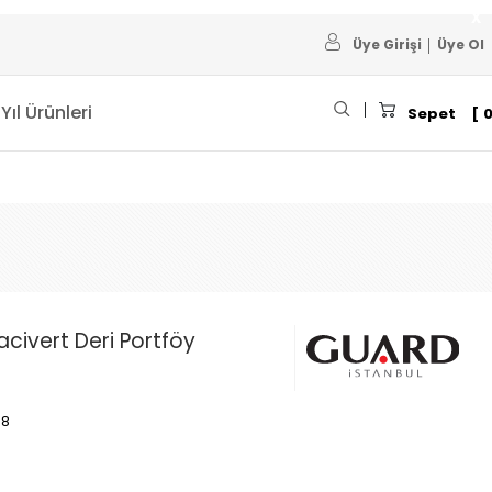
Üye Girişi
Üye Ol
 Yıl Ürünleri
Sepet
Lacivert Deri Portföy
38