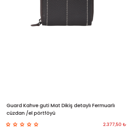
Guard Kahve guti Mat Dikiş detaylı Fermuarlı
cüzdan /el pörtföyü
2.377,50 ₺