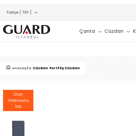
Türkçe [ TRY ]
Çanta
Cüzdan
K
Anasayfa
Cüzdan
Portföy Cüzdan
Ürün
Videosunu
İzle