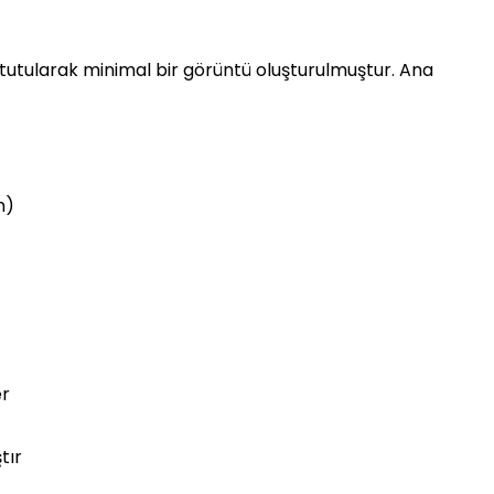
e tutularak minimal bir görüntü oluşturulmuştur. Ana
m)
er
tır