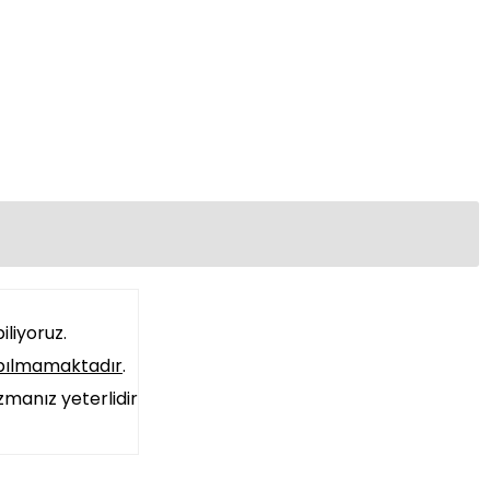
liyoruz.
pılmamaktadır
.
zmanız yeterlidir