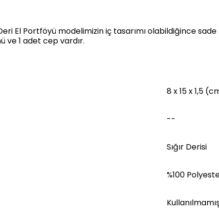
 Deri El Portföyü modelimizin iç tasarımı olabildiğince sad
ü ve 1 adet cep vardır.
8 x 15 x 1,5 (c
--
Sığır Derisi
%100 Polyest
Kullanılmamış