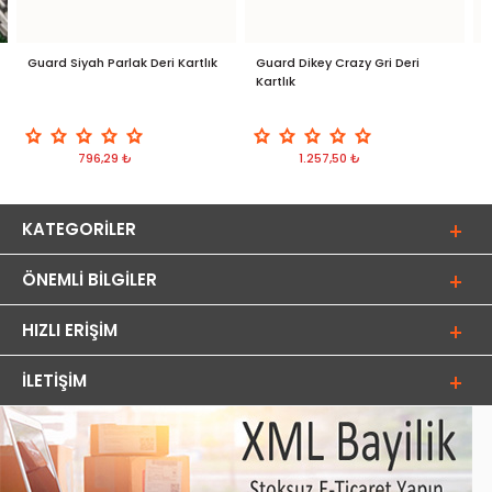
Guard Siyah Parlak Deri Kartlık
Guard Dikey Crazy Gri Deri
G
Kartlık
T
796,29 ₺
1.257,50 ₺
KATEGORILER
ÖNEMLI BILGILER
HIZLI ERIŞIM
İLETIŞIM