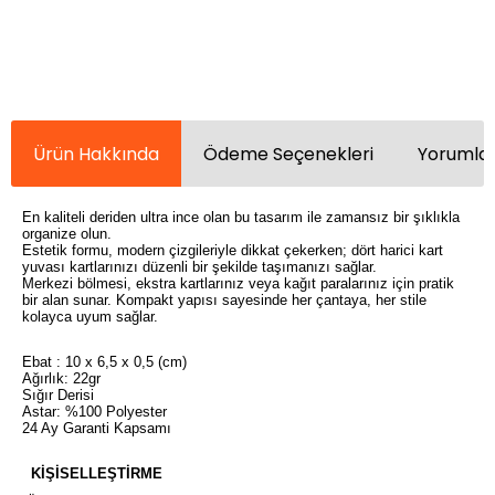
Ürün Hakkında
Ödeme Seçenekleri
Yorumlar
En kaliteli deriden ultra ince olan bu tasarım ile zamansız bir şıklıkla
organize olun.
Estetik formu, modern çizgileriyle dikkat çekerken; dört harici kart
yuvası kartlarınızı düzenli bir şekilde taşımanızı sağlar.
Merkezi bölmesi, ekstra kartlarınız veya kağıt paralarınız için pratik
bir alan sunar. Kompakt yapısı sayesinde her çantaya, her stile
kolayca uyum sağlar.
Ebat : 10 x 6,5 x 0,5 (cm)
Ağırlık: 22gr
Sığır Derisi
Astar: %100 Polyester
24 Ay Garanti Kapsamı
KİŞİSELLEŞTİRME