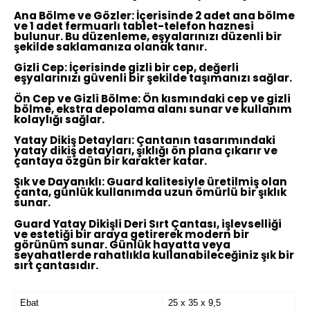
Ana Bölme ve Gözler:
İçerisinde 2 adet ana bölme
ve 1 adet fermuarlı tablet-telefon haznesi
bulunur. Bu düzenleme, eşyalarınızı düzenli bir
şekilde saklamanıza olanak tanır.
Gizli Cep:
İçerisinde gizli bir cep, değerli
eşyalarınızı güvenli bir şekilde taşımanızı sağlar.
Ön Cep ve Gizli Bölme:
Ön kısmındaki cep ve gizli
bölme, ekstra depolama alanı sunar ve kullanım
kolaylığı sağlar.
Yatay Dikiş Detayları:
Çantanın tasarımındaki
yatay dikiş detayları, şıklığı ön plana çıkarır ve
çantaya özgün bir karakter katar.
Şık ve Dayanıklı:
Guard kalitesiyle üretilmiş olan
çanta, günlük kullanımda uzun ömürlü bir şıklık
sunar.
Guard Yatay Dikişli Deri Sırt Çantası, işlevselliği
ve estetiği bir araya getirerek modern bir
görünüm sunar. Günlük hayatta veya
seyahatlerde rahatlıkla kullanabileceğiniz şık bir
sırt çantasıdır.
Ebat
25 x 35 x 9,5