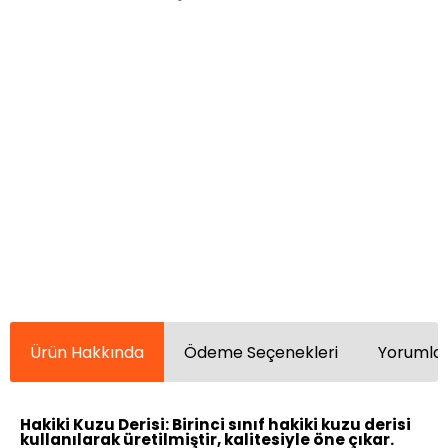
Ürün Hakkında
Ödeme Seçenekleri
Yorumlar
Hakiki Kuzu Derisi:
Birinci sınıf hakiki kuzu derisi
kullanılarak üretilmiştir, kalitesiyle öne çıkar.