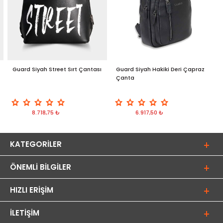
Guard Siyah Street Sırt Çantası
Guard Siyah Hakiki Deri Çapraz
G
Çanta
S
8.718,75 ₺
6.917,50 ₺
KATEGORILER
ÖNEMLI BILGILER
HIZLI ERIŞIM
İLETIŞIM