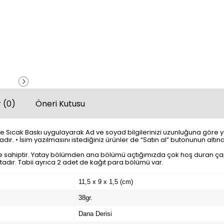
 (0)
Öneri Kutusu
e Sıcak Baskı uygulayarak Ad ve soyad bilgilerinizi uzunluğuna göre yazab
ır. • İsim yazılmasını istediğiniz ürünler de “Satın al” butonunun altı
ğe sahiptir. Yatay bölümden ana bölümü açtığımızda çok hoş duran çap
ktadır. Tabii ayrıca 2 adet de kağıt para bölümü var.
11,5 x 9 x 1,5 (cm)
38gr.
Dana Derisi