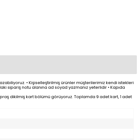
iliyoruz. • Kişiselleştirilmiş ürünler müşterilerimiz kendi istekleri
ndaki sipariş notu alanına ad soyad yazmanız yeterlidir • Kapıda
raş dikilmiş kart bölümü görüyoruz. Toplamda 9 adet kart, 1 adet