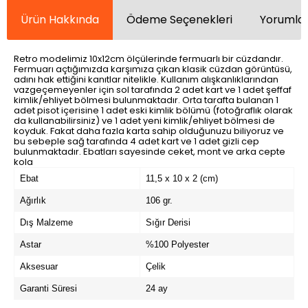
Ürün Hakkında
Ödeme Seçenekleri
Yorumlar
Retro modelimiz 10x12cm ölçülerinde fermuarlı bir cüzdandır.
Fermuarı açtığımızda karşımıza çıkan klasik cüzdan görüntüsü,
adını hak ettiğini kanıtlar nitelikle. Kullanım alışkanlıklarından
vazgeçemeyenler için sol tarafında 2 adet kart ve 1 adet şeffaf
kimlik/ehliyet bölmesi bulunmaktadır. Orta tarafta bulanan 1
adet pisot içerisine 1 adet eski kimlik bölümü (fotoğraflık olarak
da kullanabilirsiniz) ve 1 adet yeni kimlik/ehliyet bölmesi de
koyduk. Fakat daha fazla karta sahip olduğunuzu biliyoruz ve
bu sebeple sağ tarafında 4 adet kart ve 1 adet gizli cep
bulunmaktadır. Ebatları sayesinde ceket, mont ve arka cepte
kola
Ebat
11,5 x 10 x 2 (cm)
Ağırlık
106 gr.
Dış Malzeme
Sığır Derisi
Astar
%100 Polyester
Aksesuar
Çelik
Garanti Süresi
24 ay