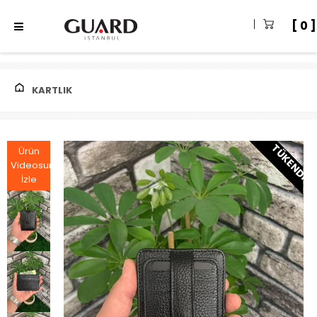
0
KARTLIK
TÜKENDI
Ürün
Videosunu
İzle