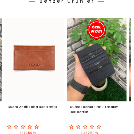
Benzer Ürünler
Guard Antik Taba Deri Kartlık
Guard Lacivert Patlı Tasarım
G
Deri Kartlık
1.172,50 ₺
1.432,50 ₺