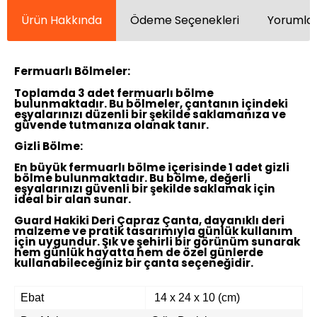
Ürün Hakkında
Ödeme Seçenekleri
Yorumlar
Fermuarlı Bölmeler:
Toplamda 3 adet fermuarlı bölme
bulunmaktadır. Bu bölmeler, çantanın içindeki
eşyalarınızı düzenli bir şekilde saklamanıza ve
güvende tutmanıza olanak tanır.
Gizli Bölme:
En büyük fermuarlı bölme içerisinde 1 adet gizli
bölme bulunmaktadır. Bu bölme, değerli
eşyalarınızı güvenli bir şekilde saklamak için
ideal bir alan sunar.
Guard Hakiki Deri Çapraz Çanta, dayanıklı deri
malzeme ve pratik tasarımıyla günlük kullanım
için uygundur. Şık ve şehirli bir görünüm sunarak
hem günlük hayatta hem de özel günlerde
kullanabileceğiniz bir çanta seçeneğidir.
Ebat
14 x 24 x 10 (cm)