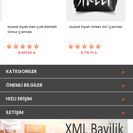
Guard Siyah Deri Çok Bölmeli
Guard Siyah Street Sırt Çantası
O
Omuz Çantası
8.682,50 ₺
8.718,75 ₺
KATEGORILER
ÖNEMLI BILGILER
HIZLI ERIŞIM
İLETIŞIM