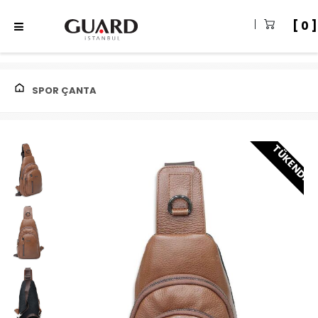
0
SPOR ÇANTA
TÜKENDI