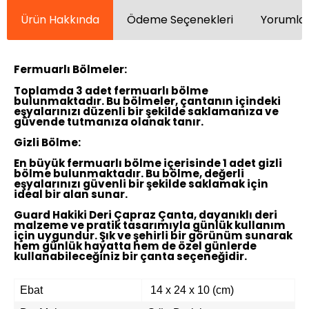
Ürün Hakkında
Ödeme Seçenekleri
Yorumlar
Fermuarlı Bölmeler:
Toplamda 3 adet fermuarlı bölme
bulunmaktadır. Bu bölmeler, çantanın içindeki
eşyalarınızı düzenli bir şekilde saklamanıza ve
güvende tutmanıza olanak tanır.
Gizli Bölme:
En büyük fermuarlı bölme içerisinde 1 adet gizli
bölme bulunmaktadır. Bu bölme, değerli
eşyalarınızı güvenli bir şekilde saklamak için
ideal bir alan sunar.
Guard Hakiki Deri Çapraz Çanta, dayanıklı deri
malzeme ve pratik tasarımıyla günlük kullanım
için uygundur. Şık ve şehirli bir görünüm sunarak
hem günlük hayatta hem de özel günlerde
kullanabileceğiniz bir çanta seçeneğidir.
Ebat
14 x 24 x 10 (cm)