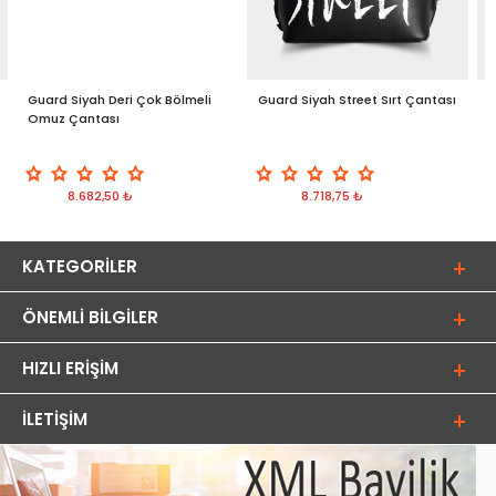
Guard Siyah Deri Çok Bölmeli
Guard Siyah Street Sırt Çantası
G
Omuz Çantası
B
8.682,50 ₺
8.718,75 ₺
KATEGORILER
ÖNEMLI BILGILER
HIZLI ERIŞIM
İLETIŞIM