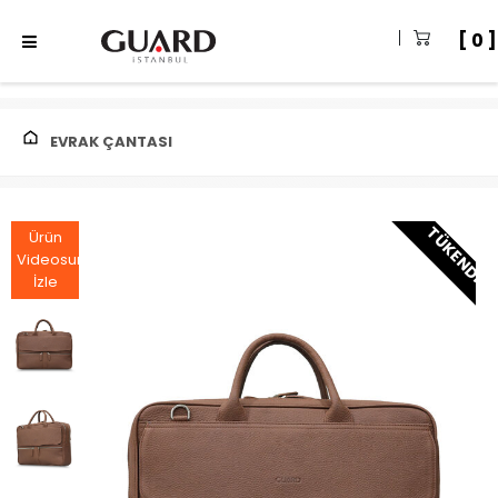
0
EVRAK ÇANTASI
TÜKENDI
Ürün
Videosunu
İzle