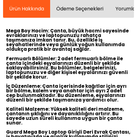
Ürün Hakkında
Ödeme Seçenekleri
Yorumlar
Mega Boy Hacim:
Çanta, büyük hacmi sayesinde
evraklarınızı ve laptopunuzu rahatça
taşımanıza imkan tanır. Bu, özellikle iş
seyahatlerinde veya günlük yoğun kullanımda
oldukça pratik bir avantaj sağlar.
Fermuarlı Bölümler:
2 adet fermuarlı bölme ile
çanta içindeki eşyalarınızı düzenli bir şekilde
saklayabilirsiniz. Bu bölümler, belgelerinizi,
laptopunuzu ve diğer kişisel eşyalarınızı güvenli
bir şekilde korur.
İç Düzenleme:
Çanta içerisinde kağıtlar için ayrı
bir bölme, kalem veya anahtar için ayrı 2 adet
cep bulunmaktadır. Bu düzenleme, eşyalarınızı
düzenli bir şekilde taşımanıza yardımcı olur.
Kaliteli Malzeme:
Yüksek kaliteli deri malzeme,
çantanın şıklığını ve dayanıklılığını artırır. Bu
sayede uzun süreli kullanıma uygun bir çanta
sunar.
Guard Mega Boy Laptop Girişli Deri Evrak Çantası,
iş hayatınızda ve günlük kullanımda stilinizi