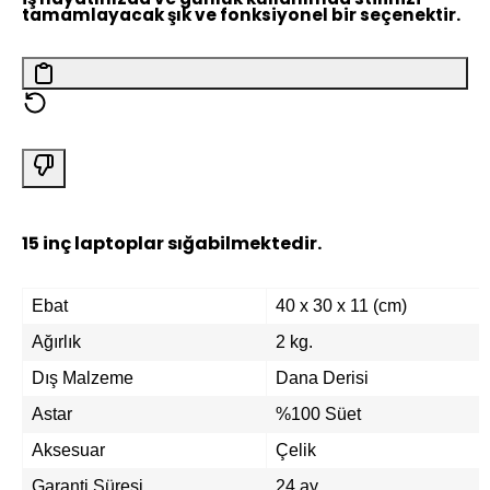
tamamlayacak şık ve fonksiyonel bir seçenektir.
15 inç laptoplar sığabilmektedir.
Ebat
40 x 30 x 11 (cm)
Ağırlık
2 kg.
Dış Malzeme
Dana Derisi
Astar
%100 Süet
Aksesuar
Çelik
Garanti Süresi
24 ay