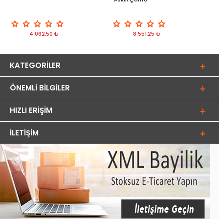
4.062,50 ₺
8.551,25 ₺
KATEGORILER
ÖNEMLI BILGILER
HIZLI ERIŞIM
İLETIŞIM