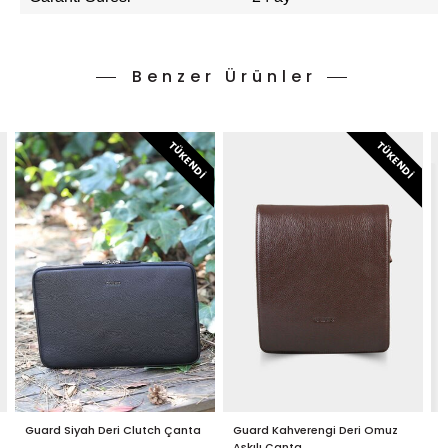
Benzer Ürünler
TÜKENDI
TÜKENDI
Guard Siyah Deri Clutch Çanta
Guard Kahverengi Deri Omuz
G
Askılı Çanta
E