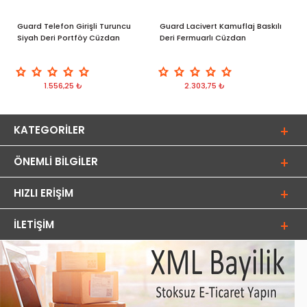
Guard Telefon Girişli Turuncu
Guard Lacivert Kamuflaj Baskılı
G
Siyah Deri Portföy Cüzdan
Deri Fermuarlı Cüzdan
d
p
1.556,25 ₺
2.303,75 ₺
KATEGORILER
ÖNEMLI BILGILER
HIZLI ERIŞIM
İLETIŞIM