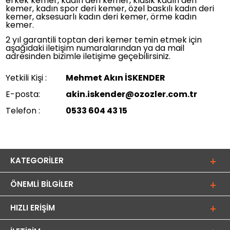
erkek kemer, kadın deri kemer,
klasik kadın deri
kemer, kadın spor deri kemer, özel baskılı kadın deri
kemer, aksesuarlı kadın deri kemer, örme kadın
kemer.
2 yıl garantili toptan deri kemer temin etmek için
aşağıdaki iletişim numaralarından ya da mail
adresinden bizimle iletişime geçebilirsiniz.
Yetkili Kişi :
Mehmet Akın İSKENDER
E-posta:
akin.iskender@ozozler.com.tr
Telefon :
0533 604 43 15
KATEGORILER
ÖNEMLI BILGILER
HIZLI ERIŞIM