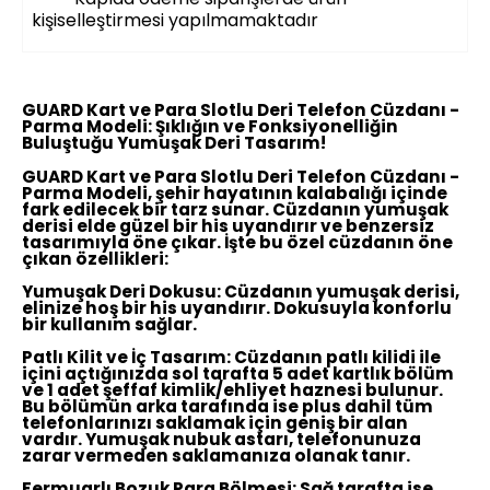
kişiselleştirmesi yapılmamaktadır
GUARD Kart ve Para Slotlu Deri Telefon Cüzdanı -
Parma Modeli: Şıklığın ve Fonksiyonelliğin
Buluştuğu Yumuşak Deri Tasarım!
GUARD Kart ve Para Slotlu Deri Telefon Cüzdanı -
Parma Modeli, şehir hayatının kalabalığı içinde
fark edilecek bir tarz sunar. Cüzdanın yumuşak
derisi elde güzel bir his uyandırır ve benzersiz
tasarımıyla öne çıkar. İşte bu özel cüzdanın öne
çıkan özellikleri:
Yumuşak Deri Dokusu:
Cüzdanın yumuşak derisi,
elinize hoş bir his uyandırır. Dokusuyla konforlu
bir kullanım sağlar.
Patlı Kilit ve İç Tasarım:
Cüzdanın patlı kilidi ile
içini açtığınızda sol tarafta 5 adet kartlık bölüm
ve 1 adet şeffaf kimlik/ehliyet haznesi bulunur.
Bu bölümün arka tarafında ise plus dahil tüm
telefonlarınızı saklamak için geniş bir alan
vardır. Yumuşak nubuk astarı, telefonunuza
zarar vermeden saklamanıza olanak tanır.
Fermuarlı Bozuk Para Bölmesi:
Sağ tarafta ise