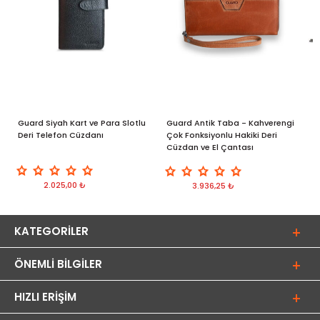
Guard Siyah Kart ve Para Slotlu
Guard Antik Taba - Kahverengi
G
Deri Telefon Cüzdanı
Çok Fonksiyonlu Hakiki Deri
Y
Cüzdan ve El Çantası
2.025,00 ₺
3.936,25 ₺
KATEGORILER
ÖNEMLI BILGILER
HIZLI ERIŞIM