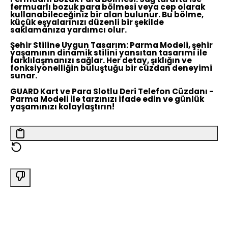
fermuarlı bozuk para bölmesi veya cep olarak
kullanabileceğiniz bir alan bulunur. Bu bölme,
küçük eşyalarınızı düzenli bir şekilde
saklamanıza yardımcı olur.
Şehir Stiline Uygun Tasarım:
Parma Modeli, şehir
yaşamının dinamik stilini yansıtan tasarımı ile
farklılaşmanızı sağlar. Her detay, şıklığın ve
fonksiyonelliğin buluştuğu bir cüzdan deneyimi
sunar.
GUARD Kart ve Para Slotlu Deri Telefon Cüzdanı -
Parma Modeli ile tarzınızı ifade edin ve günlük
yaşamınızı kolaylaştırın!