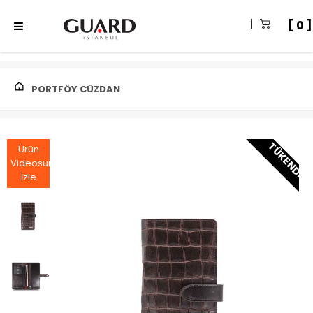
0
PORTFÖY CÜZDAN
TÜKENDI
Ürün
Videosunu
İzle