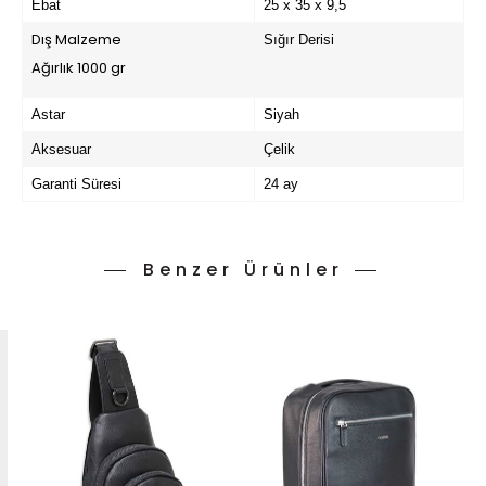
Ebat
25 x 35 x 9,5
Dış Malzeme
Sığır Derisi
Ağırlık 1000 gr
Astar
Siyah
Aksesuar
Çelik
Garanti Süresi
24 ay
Benzer Ürünler