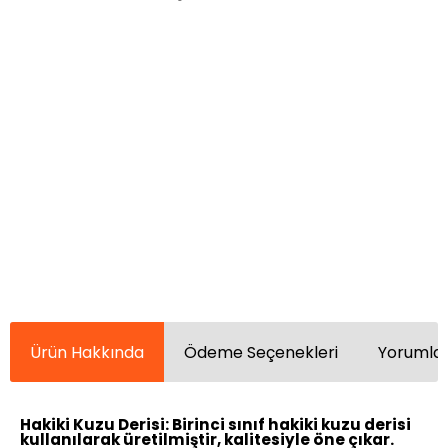
Ürün Hakkında
Ödeme Seçenekleri
Yorumlar
Hakiki Kuzu Derisi:
Birinci sınıf hakiki kuzu derisi
kullanılarak üretilmiştir, kalitesiyle öne çıkar.