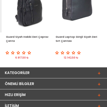
Guard Siyah Hakiki Deri Çapraz
Guard Laptop Girişli Siyah Deri
G
Çanta
Sırt Çantası
/
6.917,50 ₺
12.142,50 ₺
KATEGORILER
ÖNEMLI BILGILER
HIZLI ERIŞIM
İLETIŞIM