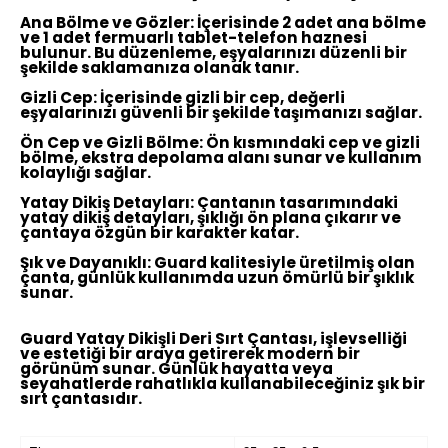
Ana Bölme ve Gözler:
İçerisinde 2 adet ana bölme
ve 1 adet fermuarlı tablet-telefon haznesi
bulunur. Bu düzenleme, eşyalarınızı düzenli bir
şekilde saklamanıza olanak tanır.
Gizli Cep:
İçerisinde gizli bir cep, değerli
eşyalarınızı güvenli bir şekilde taşımanızı sağlar.
Ön Cep ve Gizli Bölme:
Ön kısmındaki cep ve gizli
bölme, ekstra depolama alanı sunar ve kullanım
kolaylığı sağlar.
Yatay Dikiş Detayları:
Çantanın tasarımındaki
yatay dikiş detayları, şıklığı ön plana çıkarır ve
çantaya özgün bir karakter katar.
Şık ve Dayanıklı:
Guard kalitesiyle üretilmiş olan
çanta, günlük kullanımda uzun ömürlü bir şıklık
sunar.
Guard Yatay Dikişli Deri Sırt Çantası, işlevselliği
ve estetiği bir araya getirerek modern bir
görünüm sunar. Günlük hayatta veya
seyahatlerde rahatlıkla kullanabileceğiniz şık bir
sırt çantasıdır.